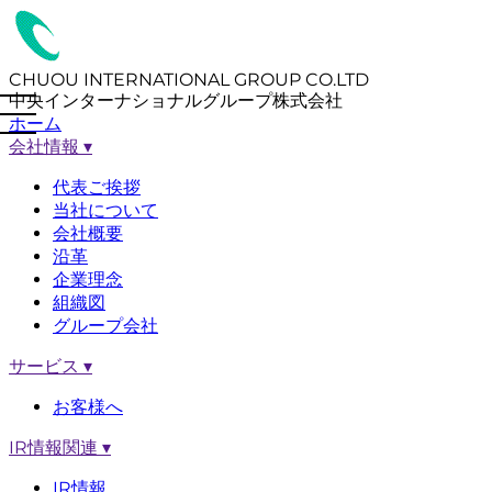
CHUOU INTERNATIONAL GROUP CO.LTD
中央インターナショナルグループ株式会社
ホーム
会社情報
▾
代表ご挨拶
当社について
会社概要
沿革
企業理念
組織図
グループ会社
サービス
▾
お客様へ
IR情報関連
▾
IR情報