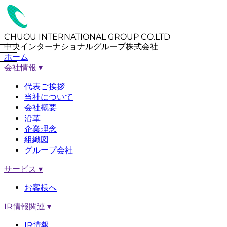
CHUOU INTERNATIONAL GROUP CO.LTD
中央インターナショナルグループ株式会社
ホーム
会社情報
▾
代表ご挨拶
当社について
会社概要
沿革
企業理念
組織図
グループ会社
サービス
▾
お客様へ
IR情報関連
▾
IR情報