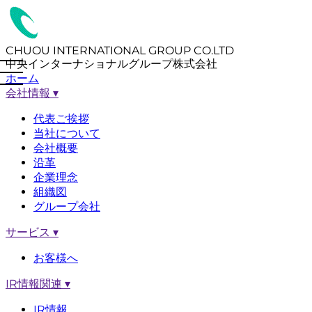
CHUOU INTERNATIONAL GROUP CO.LTD
中央インターナショナルグループ株式会社
ホーム
会社情報
▾
代表ご挨拶
当社について
会社概要
沿革
企業理念
組織図
グループ会社
サービス
▾
お客様へ
IR情報関連
▾
IR情報