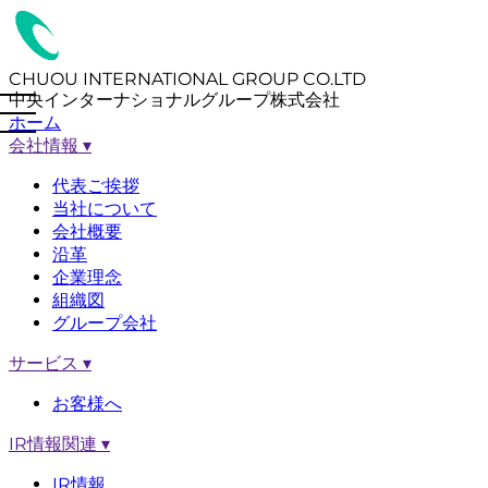
CHUOU INTERNATIONAL GROUP CO.LTD
中央インターナショナルグループ株式会社
ホーム
会社情報
▾
代表ご挨拶
当社について
会社概要
沿革
企業理念
組織図
グループ会社
サービス
▾
お客様へ
IR情報関連
▾
IR情報