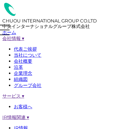
CHUOU INTERNATIONAL GROUP CO.LTD
中央インターナショナルグループ株式会社
ホーム
会社情報
▾
代表ご挨拶
当社について
会社概要
沿革
企業理念
組織図
グループ会社
サービス
▾
お客様へ
IR情報関連
▾
IR情報