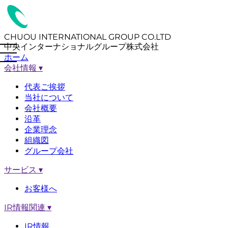
CHUOU INTERNATIONAL GROUP CO.LTD
中央インターナショナルグループ株式会社
ホーム
会社情報
▾
代表ご挨拶
当社について
会社概要
沿革
企業理念
組織図
グループ会社
サービス
▾
お客様へ
IR情報関連
▾
IR情報