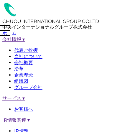
CHUOU INTERNATIONAL GROUP CO.LTD
中央インターナショナルグループ株式会社
ホーム
会社情報
▾
代表ご挨拶
当社について
会社概要
沿革
企業理念
組織図
グループ会社
サービス
▾
お客様へ
IR情報関連
▾
IR情報