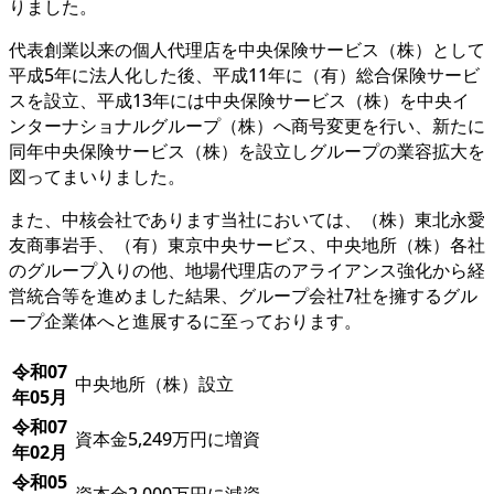
りました。
代表創業以来の個人代理店を中央保険サービス（株）として
平成5年に法人化した後、平成11年に（有）総合保険サービ
スを設立、平成13年には中央保険サービス（株）を中央イ
ンターナショナルグループ（株）へ商号変更を行い、新たに
同年中央保険サービス（株）を設立しグループの業容拡大を
図ってまいりました。
また、中核会社であります当社においては、（株）東北永愛
友商事岩手、（有）東京中央サービス、中央地所（株）各社
のグループ入りの他、地場代理店のアライアンス強化から経
営統合等を進めました結果、グループ会社7社を擁するグル
ープ企業体へと進展するに至っております。
令和07
中央地所（株）設立
年05月
令和07
資本金5,249万円に増資
年02月
令和05
資本金2,000万円に減資