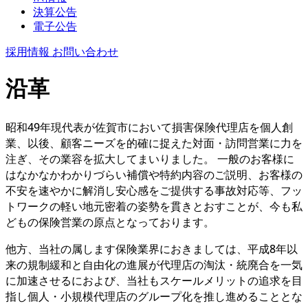
決算公告
電子公告
採用情報
お問い合わせ
沿革
昭和49年現代表が佐賀市において損害保険代理店を個人創
業、以後、顧客ニーズを的確に捉えた対面・訪問営業に力を
注ぎ、その業容を拡大してまいりました。 一般のお客様に
はなかなかわかりづらい補償や特約内容のご説明、お客様の
不安を速やかに解消し安心感をご提供する事故対応等、フッ
トワークの軽い地元密着の姿勢を貫きとおすことが、今も私
どもの保険営業の原点となっております。
他方、当社の属します保険業界におきましては、平成8年以
来の規制緩和と自由化の進展が代理店の淘汰・統廃合を一気
に加速させるにおよび、当社もスケールメリットの追求を目
指し個人・小規模代理店のグループ化を推し進めることとな