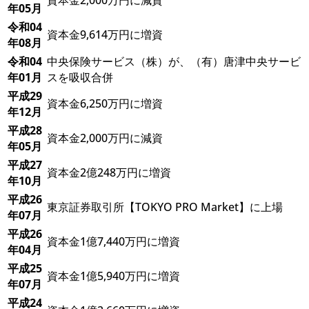
年05月
令和04
資本金9,614万円に増資
年08月
令和04
中央保険サービス（株）が、（有）唐津中央サービ
年01月
スを吸収合併
平成29
資本金6,250万円に増資
年12月
平成28
資本金2,000万円に減資
年05月
平成27
資本金2億248万円に増資
年10月
平成26
東京証券取引所【TOKYO PRO Market】に上場
年07月
平成26
資本金1億7,440万円に増資
年04月
平成25
資本金1億5,940万円に増資
年07月
平成24