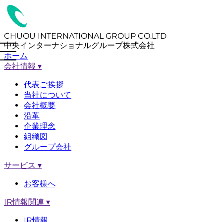
CHUOU INTERNATIONAL GROUP CO.LTD
中央インターナショナルグループ株式会社
ホーム
会社情報
▾
代表ご挨拶
当社について
会社概要
沿革
企業理念
組織図
グループ会社
サービス
▾
お客様へ
IR情報関連
▾
IR情報