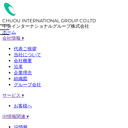
CHUOU INTERNATIONAL GROUP CO.LTD
中央インターナショナルグループ株式会社
ホーム
会社情報
▾
代表ご挨拶
当社について
会社概要
沿革
企業理念
組織図
グループ会社
サービス
▾
お客様へ
IR情報関連
▾
IR情報